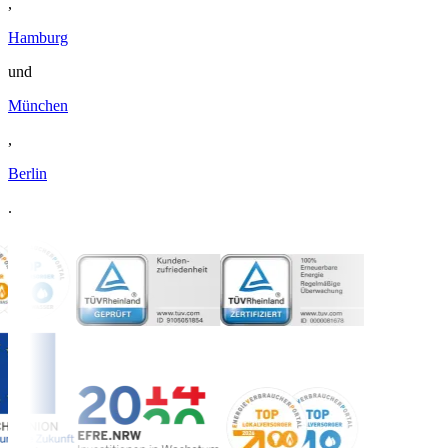
,
Hamburg
und
München
,
Berlin
.