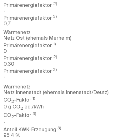
2)
Primärenergie­faktor
-
3)
Primärenergie­faktor
0,7
Wärmenetz
Netz Ost (ehemals Merheim)
1)
Primärenergie­faktor
0
2)
Primärenergie­faktor
0,30
3)
Primärenergie­faktor
-
Wärmenetz
Netz Innenstadt (ehemals Innenstadt/Deutz)
1)
CO
-Faktor
2
0 g CO
eq./kWh
2
3)
CO
-Faktor
2
-
3)
Anteil KWK-Erzeugung
95,4 %