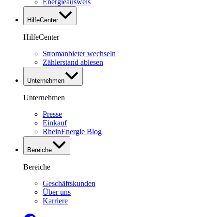
Energieausweis
HilfeCenter
HilfeCenter
Stromanbieter wechseln
Zählerstand ablesen
Unternehmen
Unternehmen
Presse
Einkauf
RheinEnergie Blog
Bereiche
Bereiche
Geschäftskunden
Über uns
Karriere