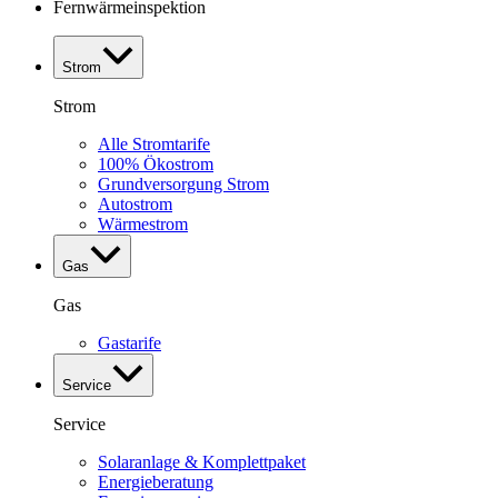
Fernwärmeinspektion
Strom
Strom
Alle Stromtarife
100% Ökostrom
Grundversorgung Strom
Autostrom
Wärmestrom
Gas
Gas
Gastarife
Service
Service
Solaranlage & Komplettpaket
Energieberatung