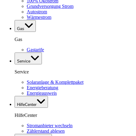
100% Ökostrom
Grundversorgung Strom
Autostrom
Wärmestrom
Gas
Gas
Gastarife
Service
Service
Solaranlage & Komplettpaket
Energieberatung
Energieausweis
HilfeCenter
HilfeCenter
Stromanbieter wechseln
Zählerstand ablesen