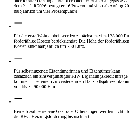
alter fossiler Heizungen bleibt erhalten, wird aber angepasst: A
dem 21. Juli 2026 beträgt er 16 Prozent und sinkt ab Anfang 2
halbjährlich um vier Prozentpunkte.
Für die erste Wohneinheit werden zunächst maximal 28.000 Eu
förderfähige Kosten berücksichtigt. Die Höhe der förderfähige
Kosten sinkt halbjährlich um 750 Euro.
Für selbstnutzende Eigentümerinnen und Eigentümer kann
zusätzlich ein zinsvergünstigter KfW-Ergänzungskredit infrage
kommen – bei einem zu versteuernden Haushaltsjahreseinkom
von bis zu 90.000 Euro.
Reine fossil betriebene Gas- oder Ölheizungen werden nicht üb
die BEG-Heizungsförderung bezuschusst.