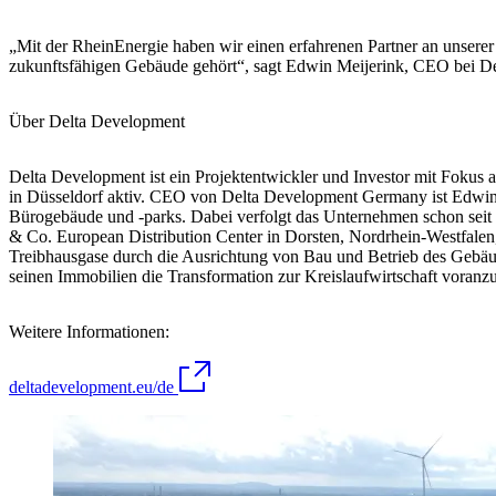
„Mit der RheinEnergie haben wir einen erfahrenen Partner an unserer Se
zukunftsfähigen Gebäude gehört“, sagt Edwin Meijerink, CEO bei 
Über Delta Development
Delta Development ist ein Projektentwickler und Investor mit Fokus
in Düsseldorf aktiv. CEO von Delta Development Germany ist Edwin M
Bürogebäude und -parks. Dabei verfolgt das Unternehmen schon seit 2
& Co. European Distribution Center in Dorsten, Nordrhein-Westfalen,
Treibhausgase durch die Ausrichtung von Bau und Betrieb des Gebäu
seinen Immobilien die Transformation zur Kreislaufwirtschaft voranzu
Weitere Informationen:
deltadevelopment.eu/de