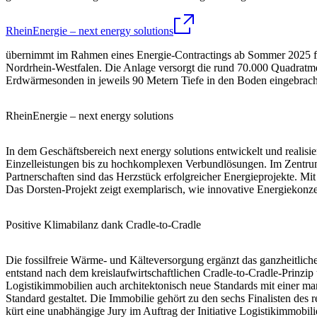
RheinEnergie – next energy solutions
übernimmt im Rahmen eines Energie-Contractings ab Sommer 2025 für
Nordrhein-Westfalen. Die Anlage versorgt die rund 70.000 Quadratm
Erdwärmesonden in jeweils 90 Metern Tiefe in den Boden eingebrach
RheinEnergie – next energy solutions
In dem Geschäftsbereich next energy solutions entwickelt und realis
Einzelleistungen bis zu hochkomplexen Verbundlösungen. Im Zentrum s
Partnerschaften sind das Herzstück erfolgreicher Energieprojekte. M
Das Dorsten-Projekt zeigt exemplarisch, wie innovative Energiekonz
Positive Klimabilanz dank Cradle-to-Cradle
Die fossilfreie Wärme- und Kälteversorgung ergänzt das ganzheitlich
entstand nach dem kreislaufwirtschaftlichen Cradle-to-Cradle-Prinzip
Logistikimmobilien auch architektonisch neue Standards mit einer ma
Standard gestaltet. Die Immobilie gehört zu den sechs Finalisten 
kürt eine unabhängige Jury im Auftrag der Initiative Logistikimmobil