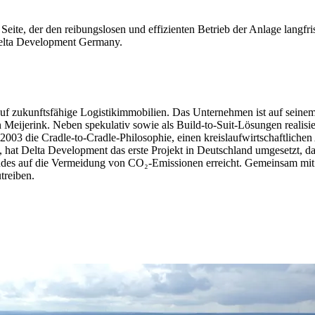
ite, der den reibungslosen und effizienten Betrieb der Anlage langfristi
Delta Development Germany.
 auf zukunftsfähige Logistikimmobilien. Das Unternehmen ist auf seine
eijerink. Neben spekulativ sowie als Build-to-Suit-Lösungen realisie
003 die Cradle-to-Cradle-Philosophie, einen kreislaufwirtschaftliche
 hat Delta Development das erste Projekt in Deutschland umgesetzt, das
des auf die Vermeidung von CO₂-Emissionen erreicht. Gemeinsam mit 
treiben.