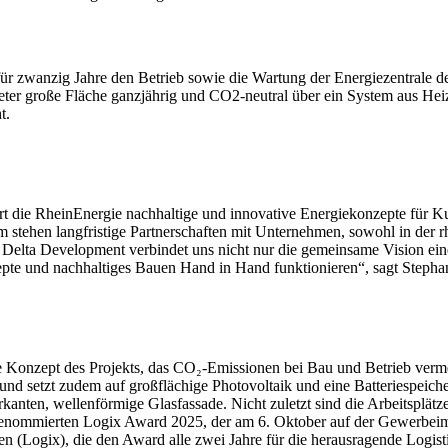
 zwanzig Jahre den Betrieb sowie die Wartung der Energiezentrale des
eter große Fläche ganzjährig und CO2-neutral über ein System aus He
t.
iert die RheinEnergie nachhaltige und innovative Energiekonzepte für 
tehen langfristige Partnerschaften mit Unternehmen, sowohl in der rh
it Delta Development verbindet uns nicht nur die gemeinsame Vision ei
epte und nachhaltiges Bauen Hand in Hand funktionieren“, sagt Stepha
e Konzept des Projekts, das CO₂-Emissionen bei Bau und Betrieb vermei
 und setzt zudem auf großflächige Photovoltaik und eine Batteriespeich
rkanten, wellenförmige Glasfassade. Nicht zuletzt sind die Arbeitspl
des renommierten Logix Award 2025, der am 6. Oktober auf der Gewerb
ien (Logix), die den Award alle zwei Jahre für die herausragende Logi