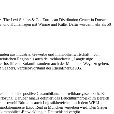
 The Levi Strauss & Co. European Distribution Center in Dorsten,
iz- und Kühlanlagen mit Wärme und Kälte. Dafür wurden mehr als 50
Kunden aus Industrie, Gewerbe und Immobilienwirtschaft – von
einischen Region als auch deutschlandweit. „Langfristige
ner fossilfreien Zukunft, sondern auch der Mut, neue Wege zu gehen.
n Segbers, Vertriebsvorstand der RheinEnergie AG.
det und eine positive Gesamtbilanz der Treibhausgase erzielt. Es
erlösung. Darüber hinaus definiert das Leuchtturmprojekt im Bereich
ätze in sowohl Büro- als auch Logistikbereichen nach dem WELL-
eimmobilienmesse Expo Real in München vergeben wird. Den Sieger
stikimmobilien-Entwicklung in Deutschland vergibt.