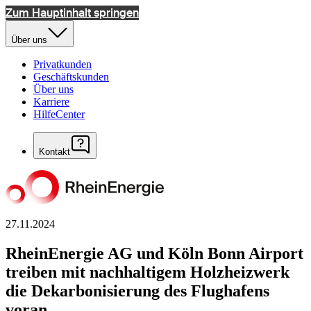
Zum Hauptinhalt springen
Über uns
Privatkunden
Geschäftskunden
Über uns
Karriere
HilfeCenter
Kontakt
27.11.2024
RheinEnergie AG und Köln Bonn Airport
treiben mit nachhaltigem Holzheizwerk
die Dekarbonisierung des Flughafens
voran