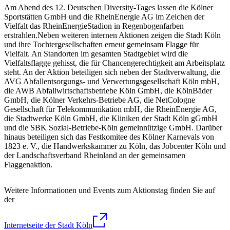
Am Abend des 12. Deutschen Diversity-Tages lassen die Kölner
Sportstätten GmbH und die RheinEnergie AG im Zeichen der
Vielfalt das RheinEnergieStadion in Regenbogenfarben
erstrahlen.Neben weiteren internen Aktionen zeigen die Stadt Köln
und ihre Tochtergesellschaften erneut gemeinsam Flagge für
Vielfalt. An Standorten im gesamten Stadtgebiet wird die
Vielfaltsflagge gehisst, die für Chancengerechtigkeit am Arbeitsplatz
steht. An der Aktion beteiligen sich neben der Stadtverwaltung, die
AVG Abfallentsorgungs- und Verwertungsgesellschaft Köln mbH,
die AWB Abfallwirtschaftsbetriebe Köln GmbH, die KölnBäder
GmbH, die Kölner Verkehrs-Betriebe AG, die NetCologne
Gesellschaft für Telekommunikation mbH, die RheinEnergie AG,
die Stadtwerke Köln GmbH, die Kliniken der Stadt Köln gGmbH
und die SBK Sozial-Betriebe-Köln gemeinnützige GmbH. Darüber
hinaus beteiligen sich das Festkomitee des Kölner Karnevals von
1823 e. V., die Handwerkskammer zu Köln, das Jobcenter Köln und
der Landschaftsverband Rheinland an der gemeinsamen
Flaggenaktion.
Weitere Informationen und Events zum Aktionstag finden Sie auf
der
Internetseite der Stadt Köln