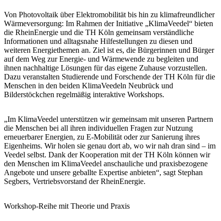
Von Photovoltaik über Elektromobilität bis hin zu klimafreundlicher
Wärmeversorgung: Im Rahmen der Initiative „KlimaVeedel“ bieten
die RheinEnergie und die TH Köln gemeinsam verständliche
Informationen und alltagsnahe Hilfestellungen zu diesen und
weiteren Energiethemen an. Ziel ist es, die Bürgerinnen und Bürger
auf dem Weg zur Energie- und Wärmewende zu begleiten und
ihnen nachhaltige Lösungen für das eigene Zuhause vorzustellen.
Dazu veranstalten Studierende und Forschende der TH Köln für die
Menschen in den beiden KlimaVeedeln Neubrück und
Bilderstöckchen regelmäßig interaktive Workshops.
„Im KlimaVeedel unterstützen wir gemeinsam mit unseren Partnern
die Menschen bei all ihren individuellen Fragen zur Nutzung
erneuerbarer Energien, zu E-Mobilität oder zur Sanierung ihres
Eigenheims. Wir holen sie genau dort ab, wo wir nah dran sind – im
Veedel selbst. Dank der Kooperation mit der TH Köln können wir
den Menschen im KlimaVeedel anschauliche und praxisbezogene
Angebote und unsere geballte Expertise anbieten“, sagt Stephan
Segbers, Vertriebsvorstand der RheinEnergie.
Workshop-Reihe mit Theorie und Praxis