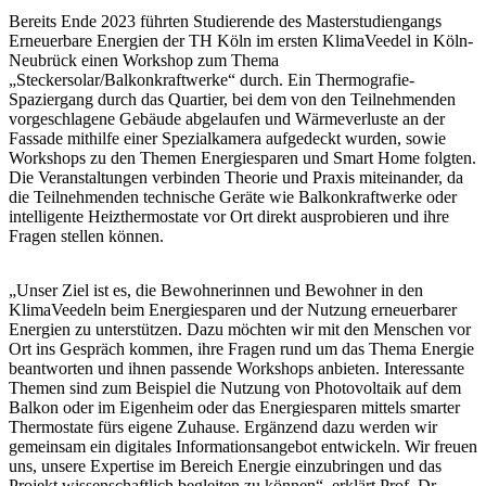
Bereits Ende 2023 führten Studierende des Masterstudiengangs
Erneuerbare Energien der TH Köln im ersten KlimaVeedel in Köln-
Neubrück einen Workshop zum Thema
„Steckersolar/Balkonkraftwerke“ durch. Ein Thermografie-
Spaziergang durch das Quartier, bei dem von den Teilnehmenden
vorgeschlagene Gebäude abgelaufen und Wärmeverluste an der
Fassade mithilfe einer Spezialkamera aufgedeckt wurden, sowie
Workshops zu den Themen Energiesparen und Smart Home folgten.
Die Veranstaltungen verbinden Theorie und Praxis miteinander, da
die Teilnehmenden technische Geräte wie Balkonkraftwerke oder
intelligente Heizthermostate vor Ort direkt ausprobieren und ihre
Fragen stellen können.
„Unser Ziel ist es, die Bewohnerinnen und Bewohner in den
KlimaVeedeln beim Energiesparen und der Nutzung erneuerbarer
Energien zu unterstützen. Dazu möchten wir mit den Menschen vor
Ort ins Gespräch kommen, ihre Fragen rund um das Thema Energie
beantworten und ihnen passende Workshops anbieten. Interessante
Themen sind zum Beispiel die Nutzung von Photovoltaik auf dem
Balkon oder im Eigenheim oder das Energiesparen mittels smarter
Thermostate fürs eigene Zuhause. Ergänzend dazu werden wir
gemeinsam ein digitales Informationsangebot entwickeln. Wir freuen
uns, unsere Expertise im Bereich Energie einzubringen und das
Projekt wissenschaftlich begleiten zu können“, erklärt Prof. Dr.