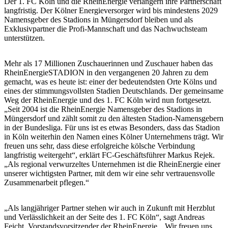
Der 1. FC Köln und die RheinEnergie verlängern ihre Partnerschaft
langfristig. Der Kölner Energieversorger wird bis mindestens 2029
Namensgeber des Stadions in Müngersdorf bleiben und als
Exklusivpartner die Profi-Mannschaft und das Nachwuchsteam
unterstützen.
Mehr als 17 Millionen Zuschauerinnen und Zuschauer haben das
RheinEnergieSTADION in den vergangenen 20 Jahren zu dem
gemacht, was es heute ist: einer der bedeutendsten Orte Kölns und
eines der stimmungsvollsten Stadien Deutschlands. Der gemeinsame
Weg der RheinEnergie und des 1. FC Köln wird nun fortgesetzt.
„Seit 2004 ist die RheinEnergie Namensgeber des Stadions in
Müngersdorf und zählt somit zu den ältesten Stadion-Namensgebern
in der Bundesliga. Für uns ist es etwas Besonders, dass das Stadion
in Köln weiterhin den Namen eines Kölner Unternehmens trägt. Wir
freuen uns sehr, dass diese erfolgreiche kölsche Verbindung
langfristig weitergeht“, erklärt FC-Geschäftsführer Markus Rejek.
„Als regional verwurzeltes Unternehmen ist die RheinEnergie einer
unserer wichtigsten Partner, mit dem wir eine sehr vertrauensvolle
Zusammenarbeit pflegen.“
„Als langjähriger Partner stehen wir auch in Zukunft mit Herzblut
und Verlässlichkeit an der Seite des 1. FC Köln“, sagt Andreas
Feicht, Vorstandsvorsitzender der RheinEnergie. „Wir freuen uns,