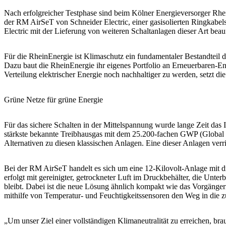
Nach erfolgreicher Testphase sind beim Kölner Energieversorger Rhei
der RM AirSeT von Schneider Electric, einer gasisolierten Ringkabe
Electric mit der Lieferung von weiteren Schaltanlagen dieser Art beauf
Für die RheinEnergie ist Klimaschutz ein fundamentaler Bestandteil
Dazu baut die RheinEnergie ihr eigenes Portfolio an Erneuerbaren-E
Verteilung elektrischer Energie noch nachhaltiger zu werden, setzt d
Grüne Netze für grüne Energie
Für das sichere Schalten in der Mittelspannung wurde lange Zeit das I
stärkste bekannte Treibhausgas mit dem 25.200-fachen GWP (Global W
Alternativen zu diesen klassischen Anlagen. Eine dieser Anlagen verr
Bei der RM AirSeT handelt es sich um eine 12-Kilovolt-Anlage mit d
erfolgt mit gereinigter, getrockneter Luft im Druckbehälter, die Un
bleibt. Dabei ist die neue Lösung ähnlich kompakt wie das Vorgänger
mithilfe von Temperatur- und Feuchtigkeitssensoren den Weg in die z
„Um unser Ziel einer vollständigen Klimaneutralität zu erreichen, 