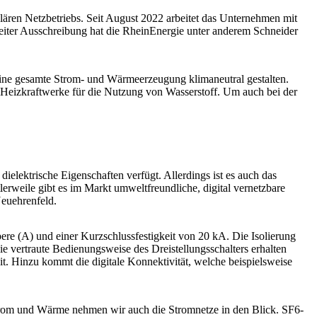
lären Netzbetriebs. Seit August 2022 arbeitet das Unternehmen mit
eiter Ausschreibung hat die RheinEnergie unter anderem Schneider
eine gesamte Strom- und Wärmeerzeugung klimaneutral gestalten.
 Heizkraftwerke für die Nutzung von Wasserstoff. Um auch bei der
ielektrische Eigenschaften verfügt. Allerdings ist es auch das
rweile gibt es im Markt umweltfreundliche, digital vernetzbare
Neuehrenfeld.
re (A) und einer Kurzschlussfestigkeit von 20 kA. Die Isolierung
e vertraute Bedienungsweise des Dreistellungsschalters erhalten
t. Hinzu kommt die digitale Konnektivität, welche beispielsweise
Strom und Wärme nehmen wir auch die Stromnetze in den Blick. SF6-