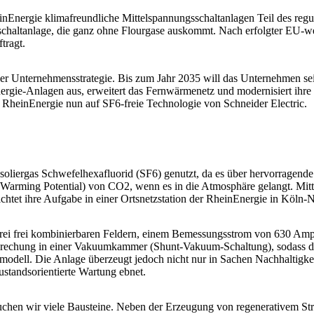
nEnergie klimafreundliche Mittelspannungsschaltanlagen Teil des regu
lschaltanlage, die ganz ohne Flourgase auskommt. Nach erfolgter EU-w
tragt.
 der Unternehmensstrategie. Bis zum Jahr 2035 will das Unternehmen s
nergie-Anlagen aus, erweitert das Fernwärmenetz und modernisiert ihre
ie RheinEnergie nun auf SF6-freie Technologie von Schneider Electric.
soliergas Schwefelhexafluorid (SF6) genutzt, da es über hervorragende d
arming Potential) von CO2, wenn es in die Atmosphäre gelangt. Mittle
ichtet ihre Aufgabe in einer Ortsnetzstation der RheinEnergie in Köln-
rei frei kombinierbaren Feldern, einem Bemessungsstrom von 630 Ampe
terbrechung in einer Vakuumkammer (Shunt-Vakuum-Schaltung), sodass di
modell. Die Anlage überzeugt jedoch nicht nur in Sachen Nachhaltigkei
ustandsorientierte Wartung ebnet.
brauchen wir viele Bausteine. Neben der Erzeugung von regenerativem 